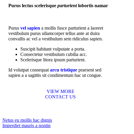
Purus lectus scelerisque
parturient
lobortis namar
Purus
vel sapien
a mollis fusce parturient a laoreet
vestibulum purus ullamcorper tellus ante at duira
convallis ac vel a vestibulum sem ridiculus sapien.
Suscipit habitant vulputate a porta.
Consectetur vestibulum cubilia acc.
Scelerisque litora ipsum parturient.
Id volutpat consequat
arcu tristique
praesent sed
sapien a a sagittis sit condimentum hac ut congue.
VIEW MORE
CONTACT US
Netus eu mollis hac dignis
Imperdiet mauris a nontin