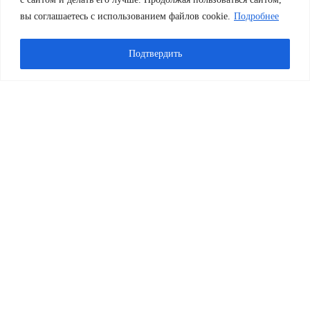
вы соглашаетесь с использованием файлов cookie.
Подробнее
Подтвердить
Политика Конфиденциальности
Политика аппарата СД МО Некрасовка в отношении
обработки персональных данных с использованием
официального сайта
Пользовательское Соглашение
1
2
Новости
Прокурор разъясняет
МЧС информирует
УВД информирует
ФНС информирует
Муниципальный округ Некрасовка
Устав муниципального округа
Нормативные правовые акты
Официальная символика
Историческая справка
День местного самоуправления
О противодействии коррупции