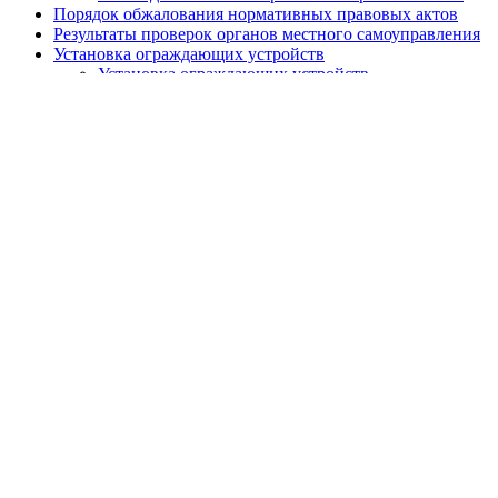
Порядок обжалования нормативных правовых актов
Результаты проверок органов местного самоуправления
Установка ограждающих устройств
Установка ограждающих устройств
Адресный перечень ограждающих устройств
района
Призыв граждан
Экологический мониторинг
Сетевое издание
Работа с обращениями граждан
Публичные слушания
Почетные жители муниципального округа
Противодействие терроризму и экстремизму
Защита прав потребителей
Бесплатная юридическая помощь
Электронная приемная
Политика Конфиденциальности
Главная
Глава Муниципального округа
Электронная приемная
Совет депутатов
Электронная приемная
Аппарат Совета Депутатов
Внутренний финансовый контроль