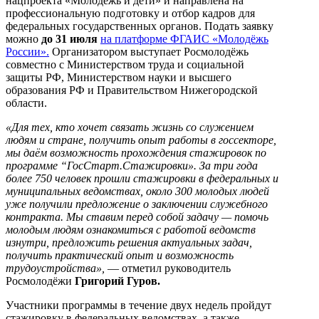
нацпроекта «Молодёжь и дети» и направлена на
профессиональную подготовку и отбор кадров для
федеральных государственных органов. Подать заявку
можно
до 31 июля
на платформе ФГАИС «Молодёжь
России».
Организатором выступает Росмолодёжь
совместно с Министерством труда и социальной
защиты РФ, Министерством науки и высшего
образования РФ и Правительством Нижегородской
области.
«Для тех, кто хочет связать жизнь со служением
людям и стране, получить опыт работы в госсекторе,
мы даём возможность прохождения стажировок по
программе “ГосСтарт.Стажировки». За три года
более 750 человек прошли стажировки в федеральных и
муниципальных ведомствах, около 300 молодых людей
уже получили предложение о заключении служебного
контракта. Мы ставим перед собой задачу — помочь
молодым людям ознакомиться
с работой ведомств
изнутри, предложить решения актуальных задач,
получить практический опыт и возможность
трудоустройства»,
— отметил руководитель
Росмолодёжи
Григорий Гуров.
Участники программы в течение двух недель пройдут
стажировку в федеральных ведомствах, а также