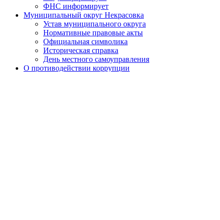
ФНС информирует
Муниципальный округ Некрасовка
Устав муниципального округа
Нормативные правовые акты
Официальная символика
Историческая справка
День местного самоуправления
О противодействии коррупции
Нормативно-правовые акты по противодействию
коррупции
Обратная связь
Антикоррупционная экспертиза
Бюджет муниципального округа
Местный бюджет
Исполнение бюджета
Внутренний финансовый контроль
Муниципальные закупки
Законодательство и нормативно-правовые акты
Порядок обжалования нормативных правовых актов
Результаты проверок органов местного самоуправления
Установка ограждающих устройств
Установка ограждающих устройств
Адресный перечень ограждающих устройств
района
Призыв граждан