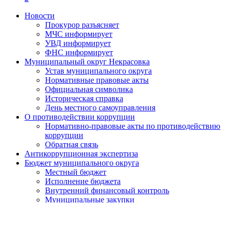
Новости
Прокурор разъясняет
МЧС информирует
УВД информирует
ФНС информирует
Муниципальный округ Некрасовка
Устав муниципального округа
Нормативные правовые акты
Официальная символика
Историческая справка
День местного самоуправления
О противодействии коррупции
Нормативно-правовые акты по противодействию
коррупции
Обратная связь
Антикоррупционная экспертиза
Бюджет муниципального округа
Местный бюджет
Исполнение бюджета
Внутренний финансовый контроль
Муниципальные закупки
Законодательство и нормативно-правовые акты
Порядок обжалования нормативных правовых актов
Результаты проверок органов местного самоуправления