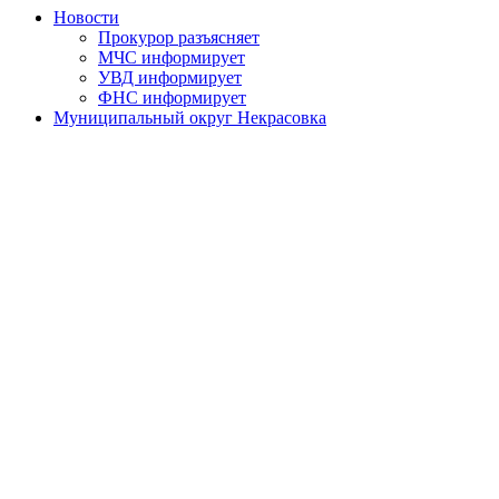
Новости
Прокурор разъясняет
МЧС информирует
УВД информирует
ФНС информирует
Муниципальный округ Некрасовка
Устав муниципального округа
Нормативные правовые акты
Официальная символика
Историческая справка
День местного самоуправления
О противодействии коррупции
Нормативно-правовые акты по противодействию
коррупции
Обратная связь
Антикоррупционная экспертиза
Бюджет муниципального округа
Местный бюджет
Исполнение бюджета
Внутренний финансовый контроль
Муниципальные закупки
Законодательство и нормативно-правовые акты
Порядок обжалования нормативных правовых актов
Результаты проверок органов местного самоуправления
Установка ограждающих устройств