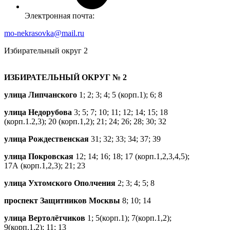
Электронная почта:
mo-nekrasovka@mail.ru
Избирательный округ 2
ИЗБИРАТЕЛЬНЫЙ ОКРУГ № 2
улица Липчанского
1; 2; 3; 4; 5 (корп.1); 6; 8
улица Недорубова
3; 5; 7; 10; 11; 12; 14; 15; 18
(корп.1.2,3); 20 (корп.1,2); 21; 24; 26; 28; 30; 32
улица Рождественская
31; 32; 33; 34; 37; 39
улица Покровская
12; 14; 16; 18; 17 (корп.1,2,3,4,5);
17А (корп.1,2,3); 21; 23
улица Ухтомского Ополчения
2; 3; 4; 5; 8
проспект Защитников Москвы
8; 10; 14
улица Вертолётчиков
1; 5(корп.1); 7(корп.1,2);
9(корп.1,2); 11; 13