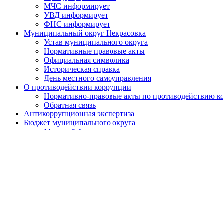
МЧС информирует
УВД информирует
ФНС информирует
Муниципальный округ Некрасовка
Устав муниципального округа
Нормативные правовые акты
Официальная символика
Историческая справка
День местного самоуправления
О противодействии коррупции
Нормативно-правовые акты по противодействию к
Обратная связь
Антикоррупционная экспертиза
Бюджет муниципального округа
Местный бюджет
Исполнение бюджета
Внутренний финансовый контроль
Муниципальные закупки
Законодательство и нормативно-правовые акты
Порядок обжалования нормативных правовых актов
Результаты проверок органов местного самоуправления
Установка ограждающих устройств
Установка ограждающих устройств
Адресный перечень ограждающих устройств район
Призыв граждан