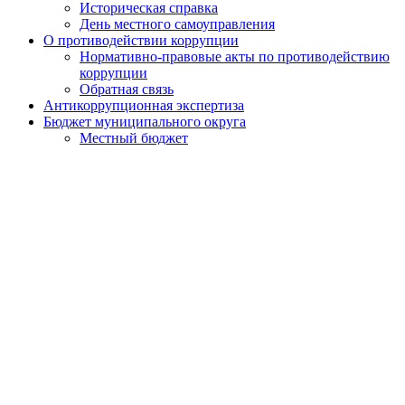
Историческая справка
День местного самоуправления
О противодействии коррупции
Нормативно-правовые акты по противодействию
коррупции
Обратная связь
Антикоррупционная экспертиза
Бюджет муниципального округа
Местный бюджет
Исполнение бюджета
Внутренний финансовый контроль
Муниципальные закупки
Законодательство и нормативно-правовые акты
Порядок обжалования нормативных правовых актов
Результаты проверок органов местного самоуправления
Установка ограждающих устройств
Установка ограждающих устройств
Адресный перечень ограждающих устройств
района
Призыв граждан
Экологический мониторинг
Сетевое издание
Работа с обращениями граждан
Публичные слушания
Почетные жители муниципального округа