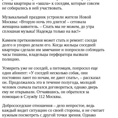
стены квартиры и «зашла» к соседям, которые совсем
не собирались в ней участвовать.
Музыкальный праздник устроили жители Новой
Москвы: «Вторую ночь это длится! – сетовала
женщина-заявитель. – Спать мы не можем, до утра
сплошная музыка! Надежда только на вас!»
Камнем преткновения может стать и ремонт: соседи
долго и упорно делали его. Когда жильцы соседней
квартиры сделали им замечание и попросили соблюдать
часы тишины, владельцы перфоратора вызвали
полицию.
Усмирить уже не соседей, а питомцев, попросил еще
один абонент: «У соседей несколько собак, они
постоянно лают по ночам, не дают спать», – рассказал
он. Продолжалось это в течение полугода, молодой
человек сначала пытался договориться, однако дверь
ему не открывали. Отчаявшись, он обратился за
помощью в Службу 112 Москвы.
Добрососедские отношения – дело непростое, ведь
каждый видит ситуацию со своей стороны, и не считает
нужным посмотреть с другой точки зрения. Однако