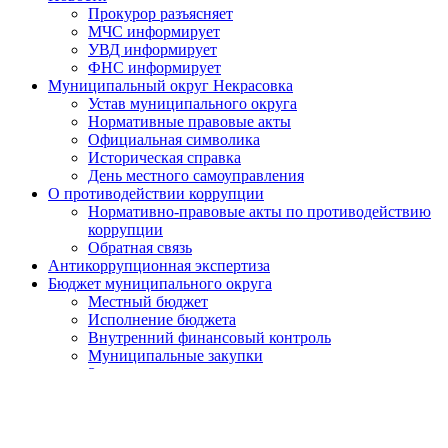
Прокурор разъясняет
МЧС информирует
УВД информирует
ФНС информирует
Муниципальный округ Некрасовка
Устав муниципального округа
Нормативные правовые акты
Официальная символика
Историческая справка
День местного самоуправления
О противодействии коррупции
Нормативно-правовые акты по противодействию
коррупции
Обратная связь
Антикоррупционная экспертиза
Бюджет муниципального округа
Местный бюджет
Исполнение бюджета
Внутренний финансовый контроль
Муниципальные закупки
Законодательство и нормативно-правовые акты
Порядок обжалования нормативных правовых актов
Результаты проверок органов местного самоуправления
Установка ограждающих устройств
Установка ограждающих устройств