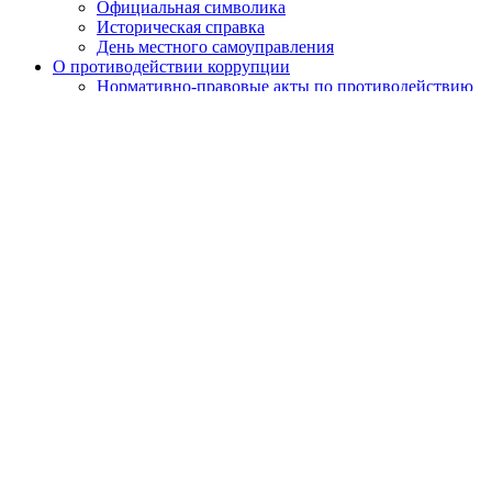
Официальная символика
Историческая справка
День местного самоуправления
О противодействии коррупции
Нормативно-правовые акты по противодействию
коррупции
Обратная связь
Антикоррупционная экспертиза
Бюджет муниципального округа
Местный бюджет
Исполнение бюджета
Внутренний финансовый контроль
Муниципальные закупки
Законодательство и нормативно-правовые акты
Порядок обжалования нормативных правовых актов
Результаты проверок органов местного самоуправления
Установка ограждающих устройств
Установка ограждающих устройств
Адресный перечень ограждающих устройств
района
Призыв граждан
Экологический мониторинг
Сетевое издание
Работа с обращениями граждан
Публичные слушания