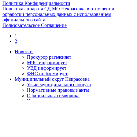
Политика Конфиденциальности
Политика аппарата СД МО Некрасовка в отношении
обработки персональных данных с использованием
официального сайта
Пользовательское Соглашение
1
2
Новости
Прокурор разъясняет
МЧС информирует
УВД информирует
ФНС информирует
Муниципальный округ Некрасовка
Устав муниципального округа
Нормативные правовые акты
Официальная символика
Историческая справка
День местного самоуправления
О противодействии коррупции
Нормативно-правовые акты по противодействию
коррупции
Обратная связь
Антикоррупционная экспертиза