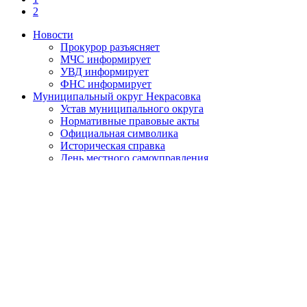
2
Новости
Прокурор разъясняет
МЧС информирует
УВД информирует
ФНС информирует
Муниципальный округ Некрасовка
Устав муниципального округа
Нормативные правовые акты
Официальная символика
Историческая справка
День местного самоуправления
О противодействии коррупции
Нормативно-правовые акты по противодействию
коррупции
Обратная связь
Антикоррупционная экспертиза
Бюджет муниципального округа
Местный бюджет
Исполнение бюджета
Внутренний финансовый контроль
Муниципальные закупки
Законодательство и нормативно-правовые акты
Порядок обжалования нормативных правовых актов