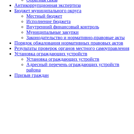
Антикоррупционная экспертиза
Бюджет муниципального округа
Местный бюджет
Исполнение бюджета
Внутренний финансовый контроль
Муниципальные закупки
Законодательство и нормативно-правовые акты
Порядок обжалования нормативных правовых актов
Результаты проверок органов местного самоуправления
Установка ограждающих устройств
Установка ограждающих устройств
Адресный перечень ограждающих устройств
района
Призыв граждан
Экологический мониторинг
Сетевое издание
Работа с обращениями граждан
Публичные слушания
Почетные жители муниципального округа
Противодействие терроризму и экстремизму
Защита прав потребителей
Бесплатная юридическая помощь
Электронная приемная
Политика Конфиденциальности