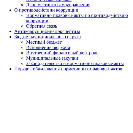
День местного самоуправления
О противодействии коррупции
Нормативно-правовые акты по противодействию
коррупции
Обратная связь
Антикоррупционная экспертиза
Бюджет муниципального округа
Местный бюджет
Исполнение бюджета
Внутренний финансовый контроль
Муниципальные закупки
Законодательство и нормативно-правовые акты
Порядок обжалования нормативных правовых актов
Результаты проверок органов местного самоуправления
Установка ограждающих устройств
Установка ограждающих устройств
Адресный перечень ограждающих устройств
района
Призыв граждан
Экологический мониторинг
Сетевое издание
Работа с обращениями граждан
Публичные слушания
Почетные жители муниципального округа
Противодействие терроризму и экстремизму