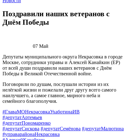
Новости
Поздравили наших ветеранов с
Днём Победы
07
Май
Депутаты муниципального округа Некрасовка в городе
Москве, сотрудники управы и Алексей Канайкин (ЕР)
от всей души поздравили наших ветеранов с Днём
Победы в Великой Отечественной войне.
Поговорили по душам, послушали истории из их
нелёгкой жизни и пожелали друг другу всего самого
наилучшего, а самое главное, мирного неба и
семейного благополучия.
#ГлаваМОНекрасовкаУхаботинаИВ
#депутатАртемьев
#депутатПономаренко
#депутатСискова
#депутатСемёнова
#депутатМалютина
#управарайонаНекрасовка
#АлексейКанайкин