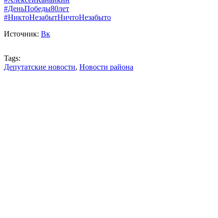
#ДеньПобеды80лет
#НиктоНезабытНичтоНезабыто
Источник:
Вк
Tags:
Депутатские новости
,
Новости района