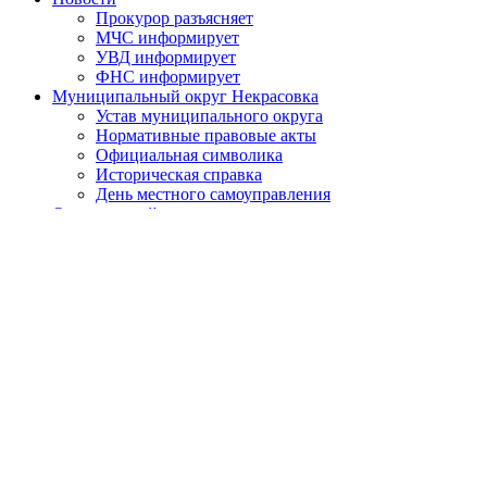
Прокурор разъясняет
МЧС информирует
УВД информирует
ФНС информирует
Муниципальный округ Некрасовка
Устав муниципального округа
Нормативные правовые акты
Официальная символика
Историческая справка
День местного самоуправления
О противодействии коррупции
Нормативно-правовые акты по противодействию
коррупции
Обратная связь
Антикоррупционная экспертиза
Бюджет муниципального округа
Местный бюджет
Исполнение бюджета
Внутренний финансовый контроль
Муниципальные закупки
Законодательство и нормативно-правовые акты
Порядок обжалования нормативных правовых актов
Результаты проверок органов местного самоуправления
Установка ограждающих устройств