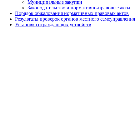
Муниципальные закупки
Законодательство и нормативно-правовые акты
Порядок обжалования нормативных правовых актов
Результаты проверок органов местного самоуправления
Установка ограждающих устройств
Установка ограждающих устройств
Адресный перечень ограждающих устройств
района
Призыв граждан
Экологический мониторинг
Сетевое издание
Работа с обращениями граждан
Публичные слушания
Почетные жители муниципального округа
Противодействие терроризму и экстремизму
Защита прав потребителей
Бесплатная юридическая помощь
Электронная приемная
Политика Конфиденциальности
Главная
Глава Муниципального округа
Электронная приемная
Совет депутатов
Электронная приемная