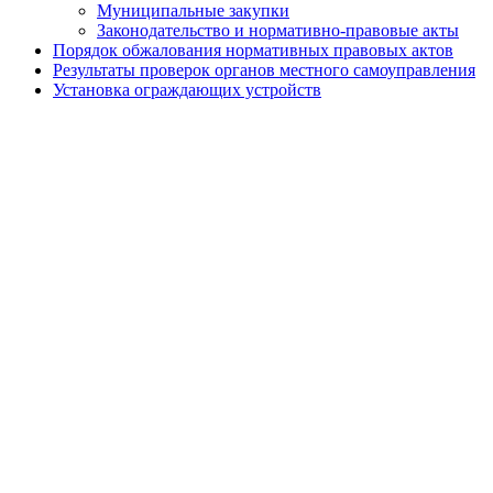
Муниципальные закупки
Законодательство и нормативно-правовые акты
Порядок обжалования нормативных правовых актов
Результаты проверок органов местного самоуправления
Установка ограждающих устройств
Установка ограждающих устройств
Адресный перечень ограждающих устройств
района
Призыв граждан
Экологический мониторинг
Сетевое издание
Работа с обращениями граждан
Публичные слушания
Почетные жители муниципального округа
Противодействие терроризму и экстремизму
Защита прав потребителей
Бесплатная юридическая помощь
Электронная приемная
Политика Конфиденциальности
Главная
Глава Муниципального округа
Электронная приемная
Совет депутатов
Электронная приемная