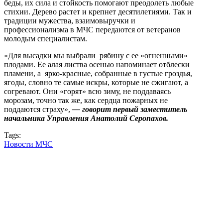
беды, их сила и стойкость помогают преодолеть любые
стихии. Дерево растет и крепнет десятилетиями. Так и
традиции мужества, взаимовыручки и
профессионализма в МЧС передаются от ветеранов
молодым специалистам.
«Для высадки мы выбрали рябину с ее «огненными»
плодами. Ее алая листва осенью напоминает отблески
пламени, а ярко-красные, собранные в густые гроздья,
ягоды, словно те самые искры, которые не сжигают, а
согревают. Они «горят» всю зиму, не поддаваясь
морозам, точно так же, как сердца пожарных не
поддаются страху»,
— говорит первый заместитель
начальника Управления Анатолий Серопахов.
Tags:
Новости МЧС