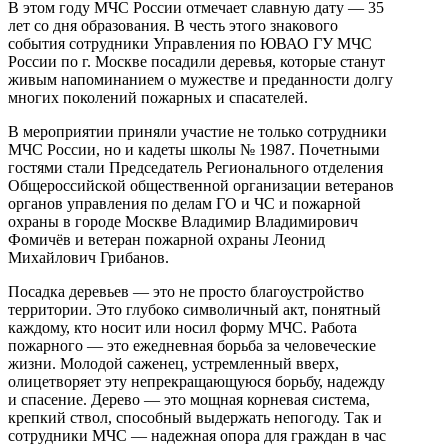
В этом году МЧС России отмечает славную дату — 35
лет со дня образования. В честь этого знакового
события сотрудники Управления по ЮВАО ГУ МЧС
России по г. Москве посадили деревья, которые станут
живым напоминанием о мужестве и преданности долгу
многих поколений пожарных и спасателей.
В мероприятии приняли участие не только сотрудники
МЧС России, но и кадеты школы № 1987. Почетными
гостями стали Председатель Регионального отделения
Общероссийской общественной организации ветеранов
органов управления по делам ГО и ЧС и пожарной
охраны в городе Москве Владимир Владимирович
Фомичёв и ветеран пожарной охраны Леонид
Михайлович Грибанов.
Посадка деревьев — это не просто благоустройство
территории. Это глубоко символичный акт, понятный
каждому, кто носит или носил форму МЧС. Работа
пожарного — это ежедневная борьба за человеческие
жизни. Молодой саженец, устремленный вверх,
олицетворяет эту непрекращающуюся борьбу, надежду
и спасение. Дерево — это мощная корневая система,
крепкий ствол, способный выдержать непогоду. Так и
сотрудники МЧС — надежная опора для граждан в час