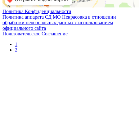
Политика Конфиденциальности
Политика аппарата СД МО Некрасовка в отношении
обработки персональных данных с использованием
официального сайта
Пользовательское Соглашение
1
2
Новости
Прокурор разъясняет
МЧС информирует
УВД информирует
ФНС информирует
Муниципальный округ Некрасовка
Устав муниципального округа
Нормативные правовые акты
Официальная символика
Историческая справка
День местного самоуправления
О противодействии коррупции
Нормативно-правовые акты по противодействию
коррупции
Обратная связь