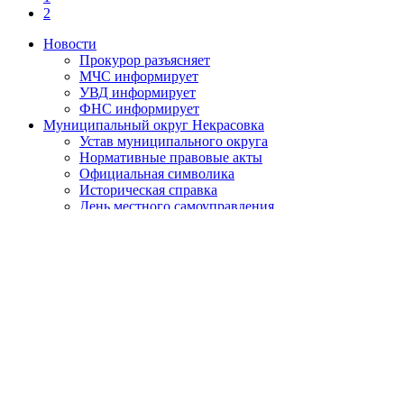
2
Новости
Прокурор разъясняет
МЧС информирует
УВД информирует
ФНС информирует
Муниципальный округ Некрасовка
Устав муниципального округа
Нормативные правовые акты
Официальная символика
Историческая справка
День местного самоуправления
О противодействии коррупции
Нормативно-правовые акты по противодействию
коррупции
Обратная связь
Антикоррупционная экспертиза
Бюджет муниципального округа
Местный бюджет
Исполнение бюджета
Внутренний финансовый контроль
Муниципальные закупки
Законодательство и нормативно-правовые акты
Порядок обжалования нормативных правовых актов