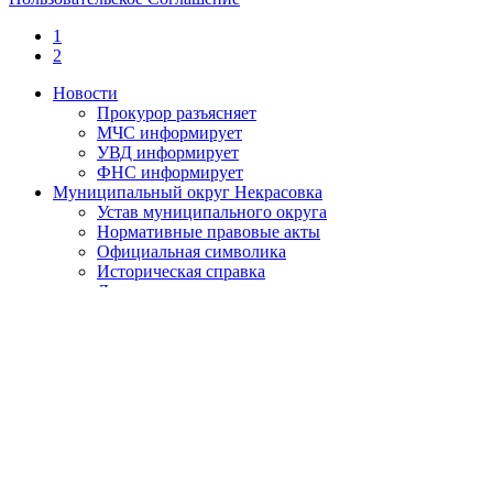
1
2
Новости
Прокурор разъясняет
МЧС информирует
УВД информирует
ФНС информирует
Муниципальный округ Некрасовка
Устав муниципального округа
Нормативные правовые акты
Официальная символика
Историческая справка
День местного самоуправления
О противодействии коррупции
Нормативно-правовые акты по противодействию
коррупции
Обратная связь
Антикоррупционная экспертиза
Бюджет муниципального округа
Местный бюджет
Исполнение бюджета
Внутренний финансовый контроль
Муниципальные закупки