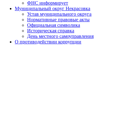
ФНС информирует
Муниципальный округ Некрасовка
Устав муниципального округа
Нормативные правовые акты
Официальная символика
Историческая справка
День местного самоуправления
О противодействии коррупции
Нормативно-правовые акты по противодействию
коррупции
Обратная связь
Антикоррупционная экспертиза
Бюджет муниципального округа
Местный бюджет
Исполнение бюджета
Внутренний финансовый контроль
Муниципальные закупки
Законодательство и нормативно-правовые акты
Порядок обжалования нормативных правовых актов
Результаты проверок органов местного самоуправления
Установка ограждающих устройств
Установка ограждающих устройств
Адресный перечень ограждающих устройств
района
Призыв граждан