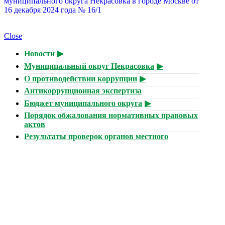
муниципального округа Некрасовка в городе Москве от
16 декабря 2024 года № 16/1
Close
Новости
Муниципальный округ Некрасовка
О противодействии коррупции
Антикоррупционная экспертиза
Бюджет муниципального округа
Порядок обжалования нормативных правовых
актов
Результаты проверок органов местного
самоуправления
Установка ограждающих устройств
Призыв граждан
Экологический мониторинг
Сетевое издание
Работа с обращениями граждан
Публичные слушания