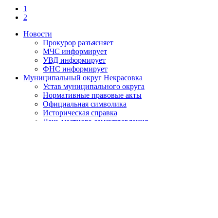
1
2
Новости
Прокурор разъясняет
МЧС информирует
УВД информирует
ФНС информирует
Муниципальный округ Некрасовка
Устав муниципального округа
Нормативные правовые акты
Официальная символика
Историческая справка
День местного самоуправления
О противодействии коррупции
Нормативно-правовые акты по противодействию
коррупции
Обратная связь
Антикоррупционная экспертиза
Бюджет муниципального округа
Местный бюджет
Исполнение бюджета
Внутренний финансовый контроль
Муниципальные закупки
Законодательство и нормативно-правовые акты