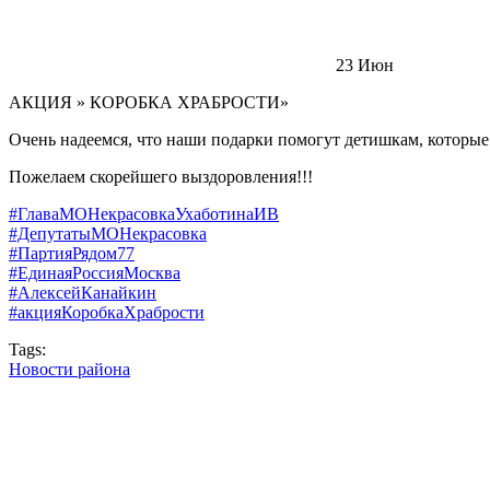
23
Июн
АКЦИЯ » КОРОБКА ХРАБРОСТИ»
Очень надеемся, что наши подарки помогут детишкам, которые 
Пожелаем скорейшего выздоровления!!!
#ГлаваМОНекрасовкаУхаботинаИВ
#ДепутатыМОНекрасовка
#ПартияРядом77
#ЕдинаяРоссияМосква
#АлексейКанайкин
#акцияКоробкаХрабрости
Tags:
Новости района