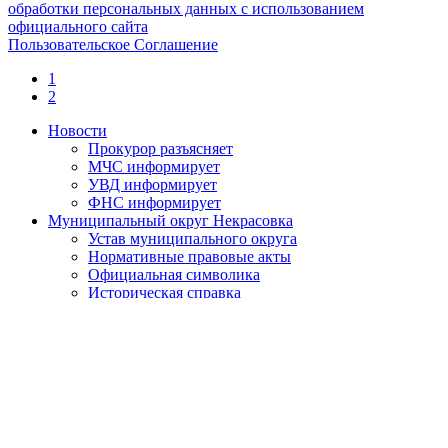
обработки персональных данных с использованием
официального сайта
Пользовательское Соглашение
1
2
Новости
Прокурор разъясняет
МЧС информирует
УВД информирует
ФНС информирует
Муниципальный округ Некрасовка
Устав муниципального округа
Нормативные правовые акты
Официальная символика
Историческая справка
День местного самоуправления
О противодействии коррупции
Нормативно-правовые акты по противодействию
коррупции
Обратная связь
Антикоррупционная экспертиза
Бюджет муниципального округа
Местный бюджет