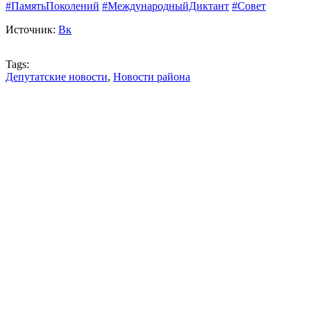
#ПамятьПоколений
#МеждународныйДиктант
#Совет
Источник:
Вк
Tags:
Депутатские новости
,
Новости района