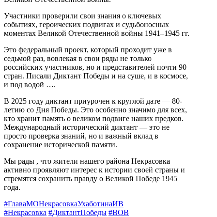
Участники проверили свои знания о ключевых
событиях, героических подвигах и судьбоносных
моментах Великой Отечественной войны 1941–1945 гг.
Это федеральный проект, который проходит уже в
седьмой раз, вовлекая в свои ряды не только
российских участников, но и представителей почти 90
стран. Писали Диктант Победы и на суше, и в космосе,
и под водой ….
В 2025 году диктант приурочен к круглой дате — 80-
летию со Дня Победы. Это особенно значимо для всех,
кто хранит память о великом подвиге наших предков.
Международный исторический диктант — это не
просто проверка знаний, но и важный вклад в
сохранение исторической памяти.
Мы рады , что жители нашего района Некрасовка
активно проявляют интерес к истории своей страны и
стремятся сохранить правду о Великой Победе 1945
года.
#ГлаваМОНекрасовкаУхаботинаИВ
#Некрасовка
#ДиктантПобеды
#ВОВ