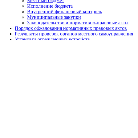
Местный бюджет
Исполнение бюджета
Внутренний финансовый контроль
Муниципальные закупки
Законодательство и нормативно-правовые акты
Порядок обжалования нормативных правовых актов
Результаты проверок органов местного самоуправления
Установка ограждающих устройств
Установка ограждающих устройств
Адресный перечень ограждающих устройств
района
Призыв граждан
Экологический мониторинг
Сетевое издание
Работа с обращениями граждан
Публичные слушания
Почетные жители муниципального округа
Противодействие терроризму и экстремизму
Защита прав потребителей
Бесплатная юридическая помощь
Электронная приемная
Политика Конфиденциальности
Главная
Глава Муниципального округа