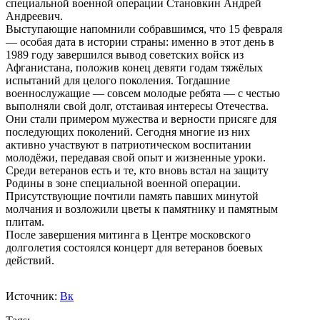
специальной военной операции Становкин Андрей
Андреевич.
Выступающие напомнили собравшимся, что 15 февраля
— особая дата в истории страны: именно в этот день в
1989 году завершился вывод советских войск из
Афганистана, положив конец девяти годам тяжёлых
испытаний для целого поколения. Тогдашние
военнослужащие — совсем молодые ребята — с честью
выполняли свой долг, отстаивая интересы Отечества.
Они стали примером мужества и верности присяге для
последующих поколений. Сегодня многие из них
активно участвуют в патриотическом воспитании
молодёжи, передавая свой опыт и жизненные уроки.
Среди ветеранов есть и те, кто вновь встал на защиту
Родины в зоне специальной военной операции.
Присутствующие почтили память павших минутой
молчания и возложили цветы к памятнику и памятным
плитам.
После завершения митинга в Центре московского
долголетия состоялся концерт для ветеранов боевых
действий.
Источник:
Вк