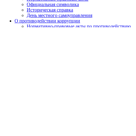
Официальная символика
Историческая справка
День местного самоуправления
О противодействии коррупции
Нормативно-правовые акты по противодействию
коррупции
Обратная связь
Антикоррупционная экспертиза
Бюджет муниципального округа
Местный бюджет
Исполнение бюджета
Внутренний финансовый контроль
Муниципальные закупки
Законодательство и нормативно-правовые акты
Порядок обжалования нормативных правовых актов
Результаты проверок органов местного самоуправления
Установка ограждающих устройств
Установка ограждающих устройств
Адресный перечень ограждающих устройств
района
Призыв граждан
Экологический мониторинг
Сетевое издание
Работа с обращениями граждан
Публичные слушания