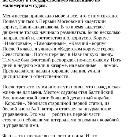
маломерным судам.
Меня всегда привлекало море и все, что с ним связано.
Пошел учиться в Первый Московский кадетский
корпус, Навигацкая школа. В то время кадетское
движение только начинало развиваться. Было несколько
направлений и, соответственно, корпусов. Корпус
«Налоговый», «Таможенный», «Казачий» корпус.
После 9 класса я учился в «Кадетском корпусе героев
Севастополя». Потом перешел в Навигацкую школу.
Там уже был флотский распорядок по-настоящему. Пять
дней в неделю жили в казарме, на выходные — домой.
Преподаватели давали хорошие знания, учили
дисциплине и ответственности.
После третьего курса института понял, что гражданская
жизнь не для меня. Местом службы стал Балтийский
Военно-морской флот, большой десантный корабль
«Королёв». Уволился старшиной первой статьи, из
боевой части № 1, которая отвечает за штурманское
управление. Это мы — ребята из первой части —
стояли за небольшими штурвалами огромных кораблей
и управляли ими.
Флот – это, прежде всего, дисциплина. И это