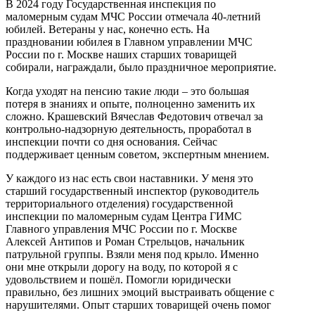
В 2024 году Государственная инспекция по
маломерным судам МЧС России отмечала 40-летний
юбилей. Ветераны у нас, конечно есть. На
праздновании юбилея в Главном управлении МЧС
России по г. Москве наших старших товарищей
собирали, награждали, было праздничное мероприятие.
Когда уходят на пенсию такие люди – это большая
потеря в знаниях и опыте, полноценно заменить их
сложно. Крашевский Вячеслав Федотович отвечал за
контрольно-надзорную деятельность, проработал в
инспекции почти со дня основания. Сейчас
поддерживает ценным советом, экспертным мнением.
У каждого из нас есть свои наставники. У меня это
старший государственный инспектор (руководитель
территориального отделения) государственной
инспекции по маломерным судам Центра ГИМС
Главного управления МЧС России по г. Москве
Алексей Антипов и Роман Стрельцов, начальник
патрульной группы. Взяли меня под крыло. Именно
они мне открыли дорогу на воду, по которой я с
удовольствием и пошёл. Помогли юридически
правильно, без лишних эмоций выстраивать общение с
нарушителями. Опыт старших товарищей очень помог