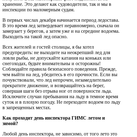
хранение. Это делают как судоводители, так и мы в
инспекции по маломерным судам.
В первых числах декабря начинается период ледостава.
В это время лед затвердевает неравномерно, сначала он
замерзает у берегов, а затем уже и на середине водоема.
Выходить на такой лед опасно.
Всех жителей и гостей столицы, я бы хотел
предупредить: не выходите на неокрепший лед для
ловли рыбы, не допускайте катания на коньках или
снегоходах, будьте внимательны и осторожны!
Соблюдайте правила безопасного поведения. Прежде,
чем выйти на лед, убедитесь в его прочности. Если вы
почувствовали, что лед непрочен, незамедлительно
прекратите движение, и возвращайтесь на берег,
совершая шаги без отрыва ног от поверхности льда.
Исключите случаи пребывания на льду в темное время
суток и в плохую погоду. Не переходите водоем по льду
в запрещенных местах.
Как проходит день инспектора ГИМС летом и
зимой?
Любой день инспектора, не зависимо, от того лето это