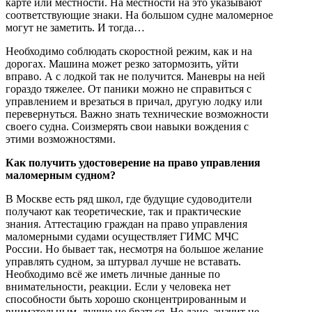
карте или местности. На местности на это указывают
соответствующие знаки. На большом судне маломерное
могут не заметить. И тогда…
Необходимо соблюдать скоростной режим, как и на
дорогах. Машина может резко затормозить, уйти
вправо. А с лодкой так не получится. Маневры на ней
гораздо тяжелее. От паники можно не справиться с
управлением и врезаться в причал, другую лодку или
перевернуться. Важно знать технические возможности
своего судна. Соизмерять свои навыки вождения с
этими возможностями.
Как получить удостоверение на право управления
маломерным судном?
В Москве есть ряд школ, где будущие судоводители
получают как теоретические, так и практические
знания. Аттестацию граждан на право управления
маломерными судами осуществляет ГИМС МЧС
России. Но бывает так, несмотря на большое желание
управлять судном, за штурвал лучше не вставать.
Необходимо всё же иметь личные данные по
внимательности, реакции. Если у человека нет
способности быть хорошо сконцентрированным и
внимательным, лучше не браться. Не дано, значит не