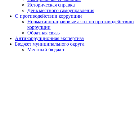
Историческая справка
День местного самоуправления
О противодействии коррупции
Нормативно-правовые акты по противодействию
коррупции
Обратная связь
Антикоррупционная экспертиза
Бюджет муниципального округа
Местный бюджет
Исполнение бюджета
Внутренний финансовый контроль
Муниципальные закупки
Законодательство и нормативно-правовые акты
Порядок обжалования нормативных правовых актов
Результаты проверок органов местного самоуправления
Установка ограждающих устройств
Установка ограждающих устройств
Адресный перечень ограждающих устройств
района
Призыв граждан
Экологический мониторинг
Сетевое издание
Работа с обращениями граждан
Публичные слушания
Почетные жители муниципального округа