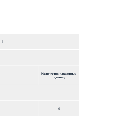
 4
Количество вакантных 
единиц
0