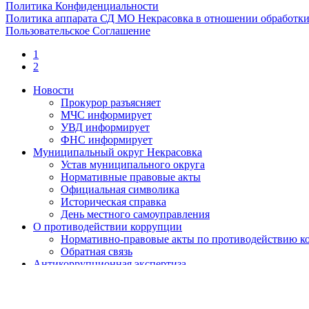
Политика Конфиденциальности
Политика аппарата СД МО Некрасовка в отношении обработки
Пользовательское Соглашение
1
2
Новости
Прокурор разъясняет
МЧС информирует
УВД информирует
ФНС информирует
Муниципальный округ Некрасовка
Устав муниципального округа
Нормативные правовые акты
Официальная символика
Историческая справка
День местного самоуправления
О противодействии коррупции
Нормативно-правовые акты по противодействию к
Обратная связь
Антикоррупционная экспертиза
Бюджет муниципального округа
Местный бюджет
Исполнение бюджета