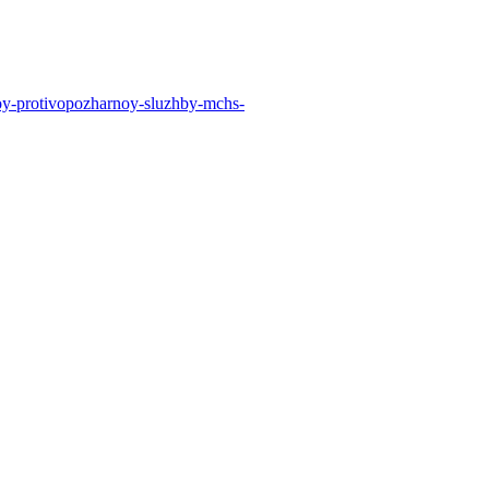
oy-
protivopozharnoy-sluzhby-mchs-