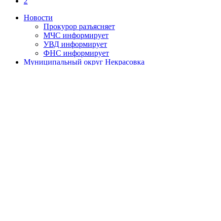
2
Новости
Прокурор разъясняет
МЧС информирует
УВД информирует
ФНС информирует
Муниципальный округ Некрасовка
Устав муниципального округа
Нормативные правовые акты
Официальная символика
Историческая справка
День местного самоуправления
О противодействии коррупции
Нормативно-правовые акты по противодействию
коррупции
Обратная связь
Антикоррупционная экспертиза
Бюджет муниципального округа
Местный бюджет
Исполнение бюджета
Внутренний финансовый контроль
Муниципальные закупки
Законодательство и нормативно-правовые акты
Порядок обжалования нормативных правовых актов