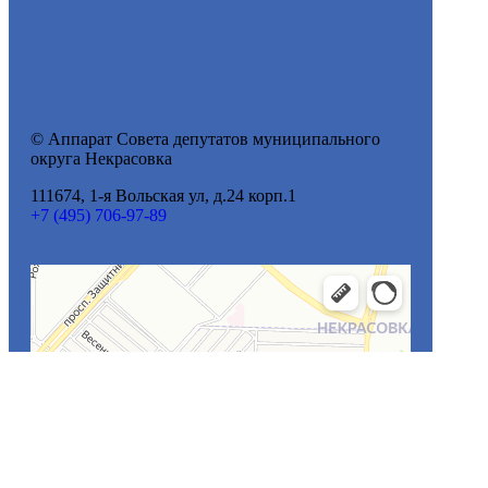
© Аппарат Совета депутатов муниципального
округа Некрасовка
111674, 1-я Вольская ул, д.24 корп.1
+7 (495) 706-97-89